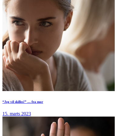
“Jeg vil skilles!” … fra mor
15. marts 2023