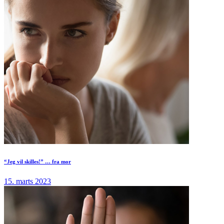
“Jeg vil skilles!” … fra mor
15. marts 2023