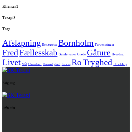
Klienter
1
Terapi
3
Tags
Afslapning
Bornholm
Benægtelse
Forventninger
Fred
Fællesskab
Gåture
Gamle vaner
Glæde
Hverdag
Livet
Ro
Tryghed
Mål
Overskud
Personlighed
Proces
Udvikling
Følg mig
Følg mig