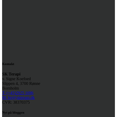
Kontakt
SK Terapi
v. Signe Koefoed
Slippen 4, 3700 Rønne
Bornholm
T: (+45)2925 1696
M: hej@skterapi.dk
CVR: 38370375
Nyt på bloggen