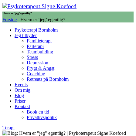
Hvem er ‘jeg’ egentlig?
Forside
...
Hvem er ‘jeg’ egentlig?
Psykoterapi Bornholm
Jeg tilbyder
Familieterapi
Parterapi
Teambuilding
Stress
Depression
Frygt & Angst
Coaching
Retreats på Bornholm
Events
Om mig
Blog
Priser
Kontakt
Book en tid
Privatlivspolitik
Terapi