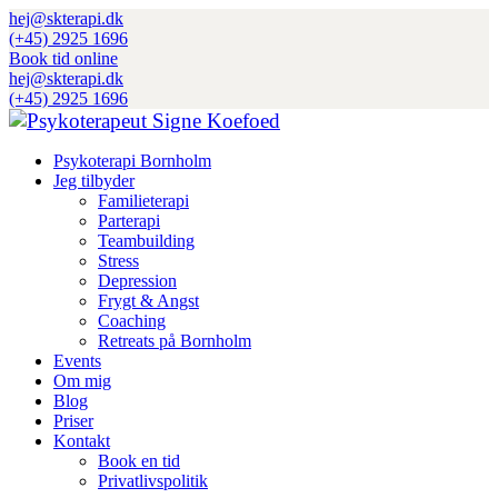
hej@skterapi.dk
(+45) 2925 1696
Book tid online
hej@skterapi.dk
(+45) 2925 1696
Psykoterapi Bornholm
Jeg tilbyder
Familieterapi
Parterapi
Teambuilding
Stress
Depression
Frygt & Angst
Coaching
Retreats på Bornholm
Events
Om mig
Blog
Priser
Kontakt
Book en tid
Privatlivspolitik