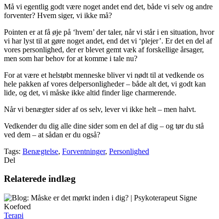
Må vi egentlig godt være noget andet end det, både vi selv og andre
forventer? Hvem siger, vi ikke må?
Pointen er at få øje på ‘hvem’ der taler, når vi står i en situation, hvor
vi har lyst til at gøre noget andet, end det vi ‘plejer’. Er det en del af
vores personlighed, der er blevet gemt væk af forskellige årsager,
men som har behov for at komme i tale nu?
For at være et helstøbt menneske bliver vi nødt til at vedkende os
hele pakken af vores delpersonligheder – både alt det, vi godt kan
lide, og det, vi måske ikke altid finder lige charmerende.
Når vi benægter sider af os selv, lever vi ikke helt – men halvt.
Vedkender du dig alle dine sider som en del af dig – og tør du stå
ved dem – at sådan er du også?
Tags:
Benægtelse
,
Forventninger
,
Personlighed
Del
Relaterede indlæg
Terapi