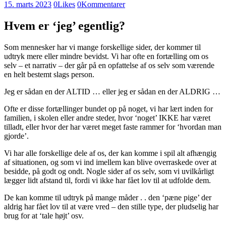
15. marts 2023
0
Likes
0
Kommentarer
Hvem er ‘jeg’ egentlig?
Som mennesker har vi mange forskellige sider, der kommer til
udtryk mere eller mindre bevidst. Vi har ofte en fortælling om os
selv – et narrativ – der går på en opfattelse af os selv som værende
en helt bestemt slags person.
Jeg er sådan en der ALTID … eller jeg er sådan en der ALDRIG …
Ofte er disse fortællinger bundet op på noget, vi har lært inden for
familien, i skolen eller andre steder, hvor ‘noget’ IKKE har været
tilladt, eller hvor der har været meget faste rammer for ‘hvordan man
gjorde’.
Vi har alle forskellige dele af os, der kan komme i spil alt afhængig
af situationen, og som vi ind imellem kan blive overraskede over at
besidde, på godt og ondt. Nogle sider af os selv, som vi uvilkårligt
lægger lidt afstand til, fordi vi ikke har fået lov til at udfolde dem.
De kan komme til udtryk på mange måder . . den ‘pæne pige’ der
aldrig har fået lov til at være vred – den stille type, der pludselig har
brug for at ‘tale højt’ osv.