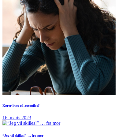
Kører livet på autopilot?
16. marts 2023
“Jeg vil skilles!” … fra mor