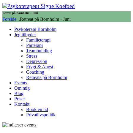
Retreat på Bornholm - Juni
Forside
...
Retreat på Bornholm - Juni
Psykoterapi Bornholm
Jeg tilbyder
Familieterapi
Parterapi
Teambuilding
Stress
Depression
Frygt & Angst
Coaching
Retreats på Bornholm
Events
Om mig
Blog
Priser
Kontakt
Book en tid
Privatlivspolitik