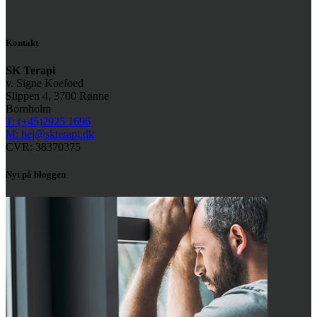
Kontakt
SK Terapi
v. Signe Koefoed
Slippen 4, 3700 Rønne
Bornholm
T: (+45)2925 1696
M: hej@skterapi.dk
CVR: 38370375
Nyt på bloggen