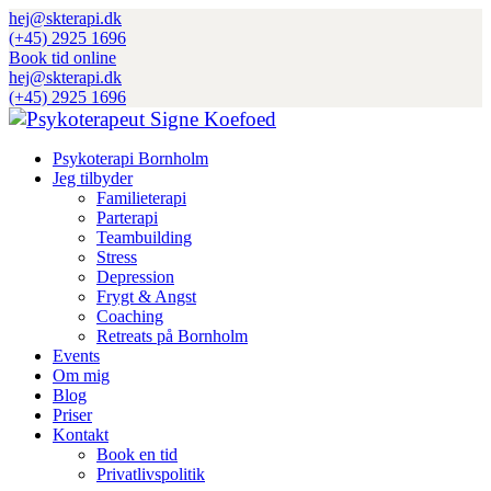
hej@skterapi.dk
(+45) 2925 1696
Book tid online
hej@skterapi.dk
(+45) 2925 1696
Psykoterapi Bornholm
Jeg tilbyder
Familieterapi
Parterapi
Teambuilding
Stress
Depression
Frygt & Angst
Coaching
Retreats på Bornholm
Events
Om mig
Blog
Priser
Kontakt
Book en tid
Privatlivspolitik