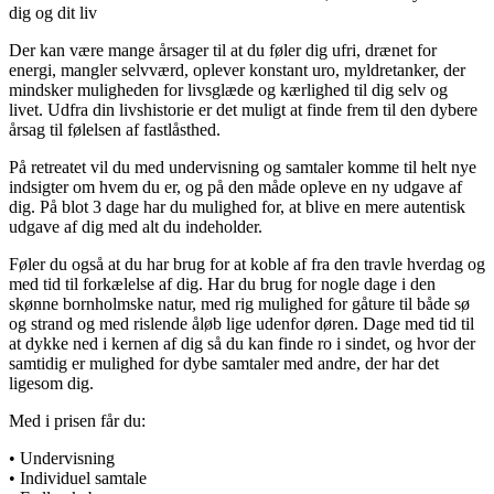
dig og dit liv
Der kan være mange årsager til at du føler dig ufri, drænet for
energi, mangler selvværd, oplever konstant uro, myldretanker, der
mindsker muligheden for livsglæde og kærlighed til dig selv og
livet. Udfra din livshistorie er det muligt at finde frem til den dybere
årsag til følelsen af fastlåsthed.
På retreatet vil du med undervisning og samtaler komme til helt nye
indsigter om hvem du er, og på den måde opleve en ny udgave af
dig. På blot 3 dage har du mulighed for, at blive en mere autentisk
udgave af dig med alt du indeholder.
Føler du også at du har brug for at koble af fra den travle hverdag og
med tid til forkælelse af dig. Har du brug for nogle dage i den
skønne bornholmske natur, med rig mulighed for gåture til både sø
og strand og med rislende åløb lige udenfor døren. Dage med tid til
at dykke ned i kernen af dig så du kan finde ro i sindet, og hvor der
samtidig er mulighed for dybe samtaler med andre, der har det
ligesom dig.
Med i prisen får du:
• Undervisning
• Individuel samtale